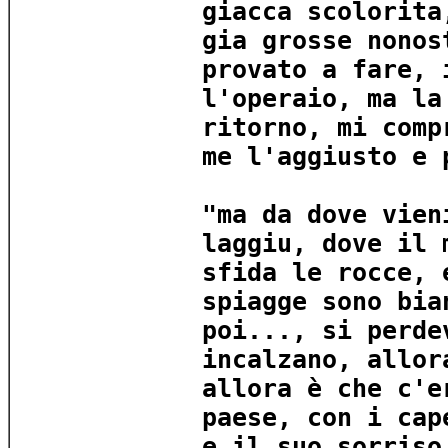
giacca scolorita
gia grosse nonos
provato a fare, 
l'operaio, ma la
ritorno, mi comp
me l'aggiusto e 
"ma da dove vien
laggiu, dove il 
sfida le rocce, 
spiagge sono bia
poi..., si perde
incalzano, allor
allora è che c'e
paese, con i cap
e il suo sorriso