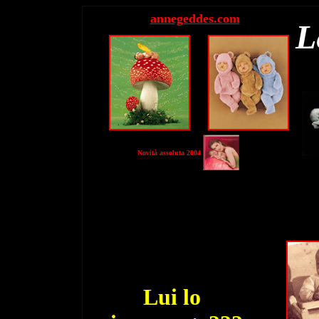
annegeddes.com
L
Novità assoluta 2004
Lui lo