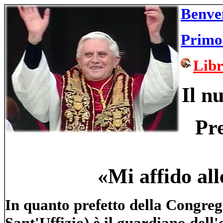
Benve
Primo 
Libr
Il n
Pr
«Mi affido all
In quanto prefetto della Congreg
Sant'Uffizio) è il guardiano dell'