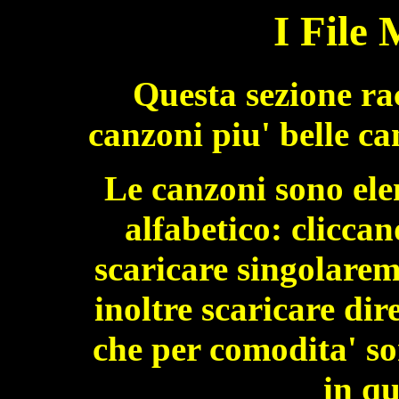
I File
Questa sezione rac
canzoni piu' belle c
Le canzoni sono ele
alfabetico: cliccan
scaricare singolareme
inoltre scaricare dir
che per comodita' so
in qu